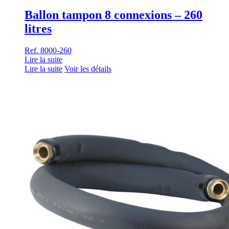
Ballon tampon 8 connexions – 260
litres
Ref. 8000-260
Lire la suite
Lire la suite
Voir les détails