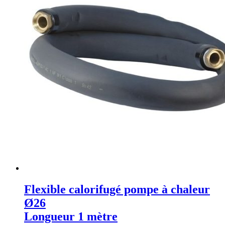
Flexible calorifugé pompe à chaleur
Ø26
Longueur 1 mètre