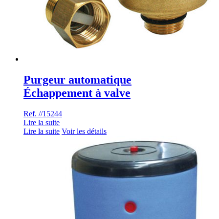
Purgeur automatique
Échappement à valve
Ref. //15244
Lire la suite
Lire la suite
Voir les détails