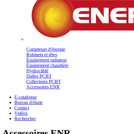
Compteurs d'énergie
Robinets et têtes
Équipement radiateur
Équipement chaudière
Hydrocâblé
Dalles PCBT
Collecteurs PCBT
Accessoires ENR
E-catalogue
Bureau d'étude
Contact
Vidéos
Rechercher
Accessoires ENR