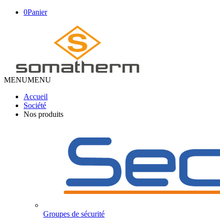
0
Panier
MENU
MENU
Accueil
Société
Nos produits
Groupes de sécurité