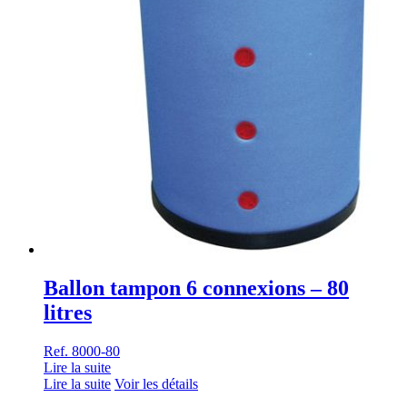
Ballon tampon 6 connexions – 80
litres
Ref. 8000-80
Lire la suite
Lire la suite
Voir les détails