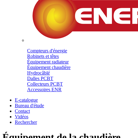
Compteurs d'énergie
Robinets et têtes
Équipement radiateur
Équipement chaudière
Hydrocâblé
Dalles PCBT
Collecteurs PCBT
Accessoires ENR
E-catalogue
Bureau d'étude
Contact
Vidéos
Rechercher
Équipement de la chaudière