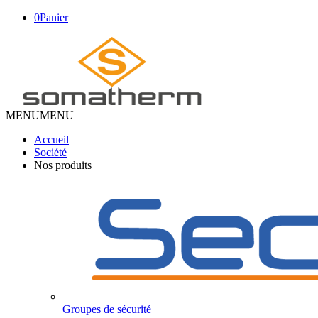
0
Panier
MENU
MENU
Accueil
Société
Nos produits
Groupes de sécurité