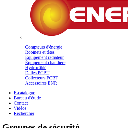
Compteurs d'énergie
Robinets et têtes
Équipement radiateur
Équipement chaudière
Hydrocâblé
Dalles PCBT
Collecteurs PCBT
Accessoires ENR
E-catalogue
Bureau d'étude
Contact
Vidéos
Rechercher
Groupes de sécurité