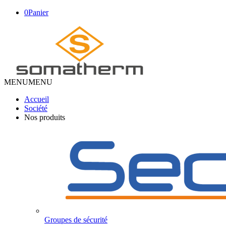
0
Panier
MENU
MENU
Accueil
Société
Nos produits
Groupes de sécurité