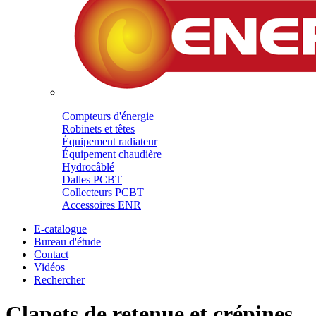
Compteurs d'énergie
Robinets et têtes
Équipement radiateur
Équipement chaudière
Hydrocâblé
Dalles PCBT
Collecteurs PCBT
Accessoires ENR
E-catalogue
Bureau d'étude
Contact
Vidéos
Rechercher
Clapets de retenue et crépines