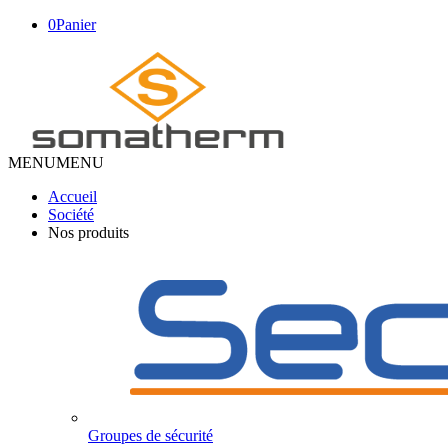
0
Panier
MENU
MENU
Accueil
Société
Nos produits
Groupes de sécurité