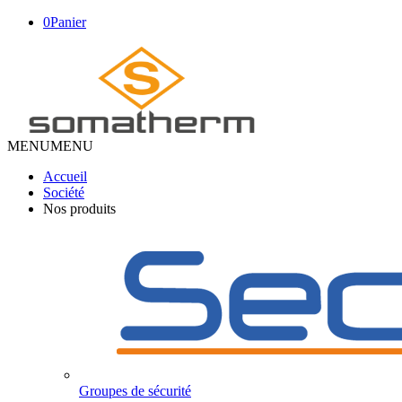
0
Panier
MENU
MENU
Accueil
Société
Nos produits
Groupes de sécurité