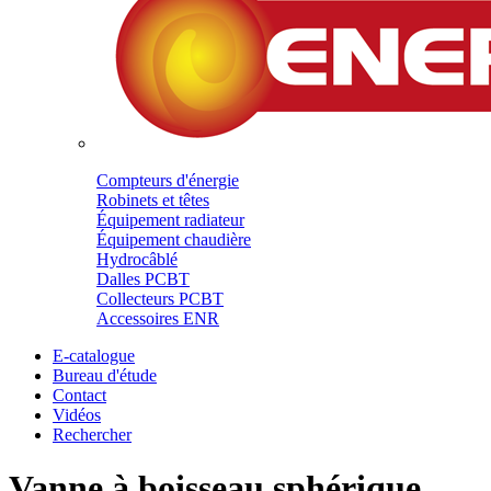
Compteurs d'énergie
Robinets et têtes
Équipement radiateur
Équipement chaudière
Hydrocâblé
Dalles PCBT
Collecteurs PCBT
Accessoires ENR
E-catalogue
Bureau d'étude
Contact
Vidéos
Rechercher
Vanne à boisseau sphérique