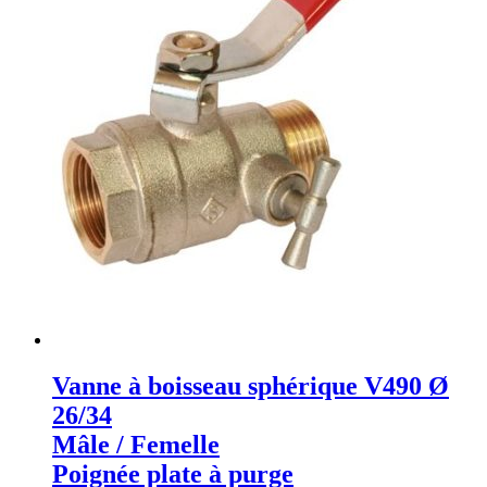
Vanne à boisseau sphérique V490 Ø
26/34
Mâle / Femelle
Poignée plate à purge