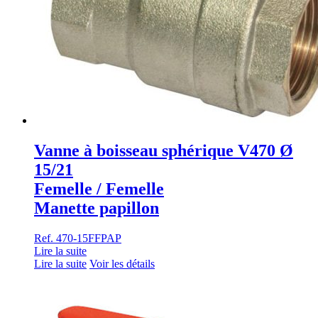
Vanne à boisseau sphérique V470 Ø
15/21
Femelle / Femelle
Manette papillon
Ref. 470-15FFPAP
Lire la suite
Lire la suite
Voir les détails