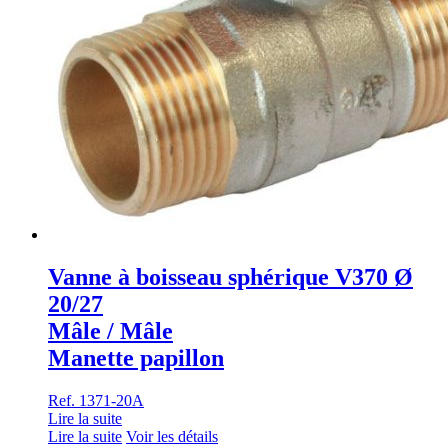
Vanne à boisseau sphérique V370 Ø
20/27
Mâle / Mâle
Manette papillon
Ref. 1371-20A
Lire la suite
Lire la suite
Voir les détails