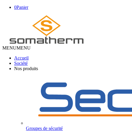
0
Panier
MENU
MENU
Accueil
Société
Nos produits
Groupes de sécurité