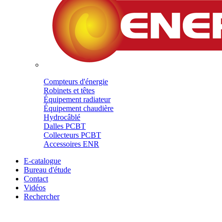
Compteurs d'énergie
Robinets et têtes
Équipement radiateur
Équipement chaudière
Hydrocâblé
Dalles PCBT
Collecteurs PCBT
Accessoires ENR
E-catalogue
Bureau d'étude
Contact
Vidéos
Rechercher