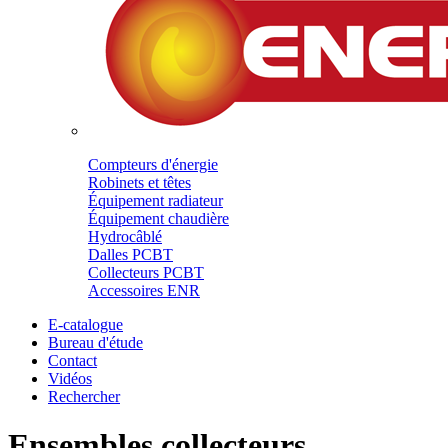
Compteurs d'énergie
Robinets et têtes
Équipement radiateur
Équipement chaudière
Hydrocâblé
Dalles PCBT
Collecteurs PCBT
Accessoires ENR
E-catalogue
Bureau d'étude
Contact
Vidéos
Rechercher
Ensembles collecteurs