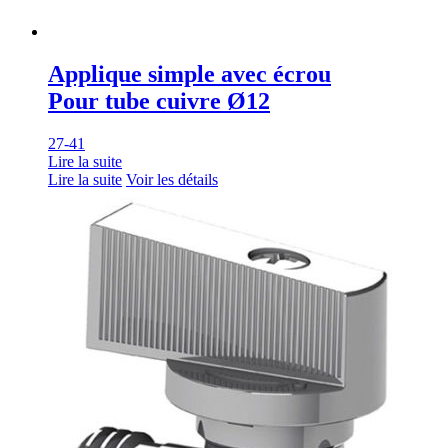
Applique simple avec écrou
Pour tube cuivre Ø12
27-41
Lire la suite
Lire la suite
Voir les détails