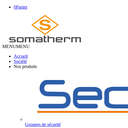
0
Panier
MENU
MENU
Accueil
Société
Nos produits
Groupes de sécurité