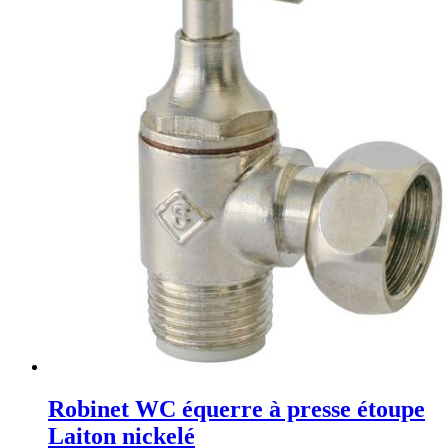
Robinet WC équerre à presse étoupe
Laiton nickelé