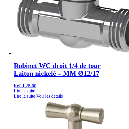
Robinet WC droit 1/4 de tour
Laiton nickelé – MM Ø12/17
Ref. L28-60
Lire la suite
Lire la suite
Voir les détails