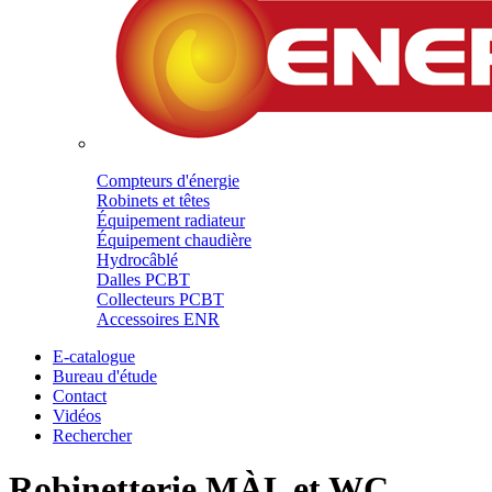
Compteurs d'énergie
Robinets et têtes
Équipement radiateur
Équipement chaudière
Hydrocâblé
Dalles PCBT
Collecteurs PCBT
Accessoires ENR
E-catalogue
Bureau d'étude
Contact
Vidéos
Rechercher
Robinetterie MÀL et WC