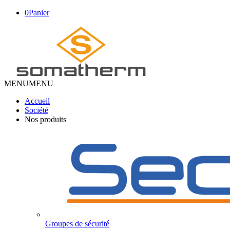
0
Panier
MENU
MENU
Accueil
Société
Nos produits
Groupes de sécurité