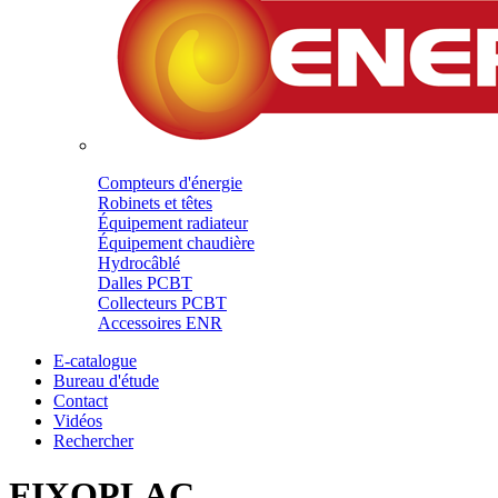
Compteurs d'énergie
Robinets et têtes
Équipement radiateur
Équipement chaudière
Hydrocâblé
Dalles PCBT
Collecteurs PCBT
Accessoires ENR
E-catalogue
Bureau d'étude
Contact
Vidéos
Rechercher
FIXOPLAC