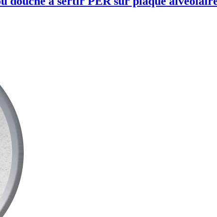
ou douche à sertir PER sur plaque alvéolair