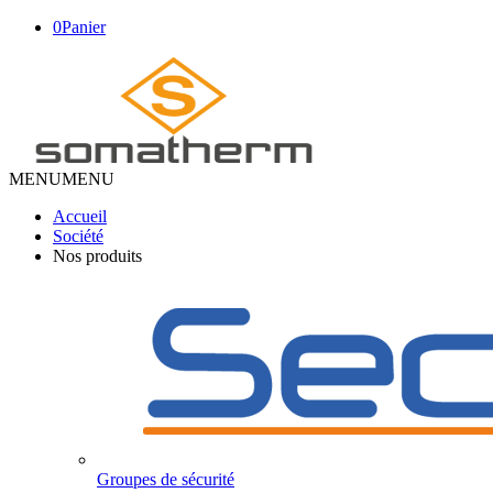
0
Panier
MENU
MENU
Accueil
Société
Nos produits
Groupes de sécurité