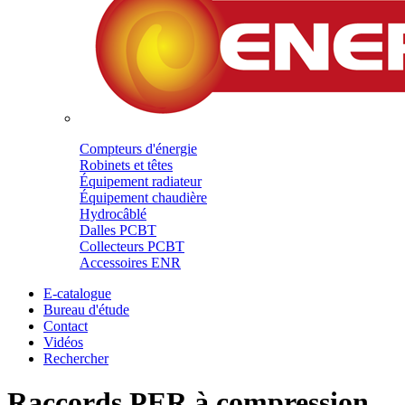
Compteurs d'énergie
Robinets et têtes
Équipement radiateur
Équipement chaudière
Hydrocâblé
Dalles PCBT
Collecteurs PCBT
Accessoires ENR
E-catalogue
Bureau d'étude
Contact
Vidéos
Rechercher
Raccords PER à compression