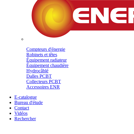
Compteurs d'énergie
Robinets et têtes
Équipement radiateur
Équipement chaudière
Hydrocâblé
Dalles PCBT
Collecteurs PCBT
Accessoires ENR
E-catalogue
Bureau d'étude
Contact
Vidéos
Rechercher