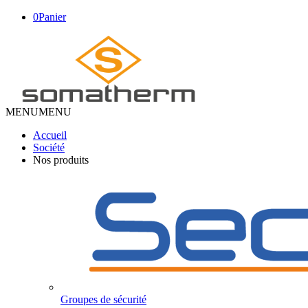
0
Panier
MENU
MENU
Accueil
Société
Nos produits
Groupes de sécurité