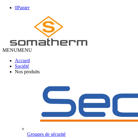
0
Panier
MENU
MENU
Accueil
Société
Nos produits
Groupes de sécurité