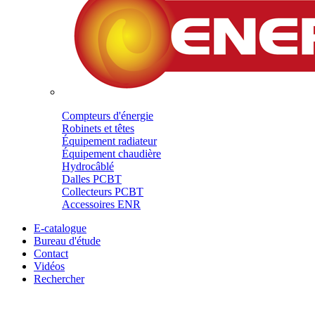
Compteurs d'énergie
Robinets et têtes
Équipement radiateur
Équipement chaudière
Hydrocâblé
Dalles PCBT
Collecteurs PCBT
Accessoires ENR
E-catalogue
Bureau d'étude
Contact
Vidéos
Rechercher