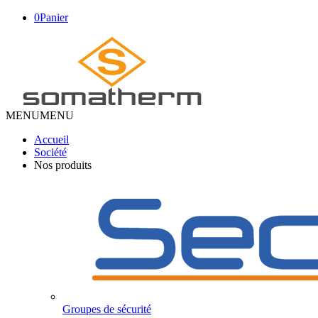
0
Panier
MENU
MENU
Accueil
Société
Nos produits
Groupes de sécurité