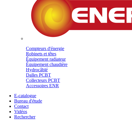
Compteurs d'énergie
Robinets et têtes
Équipement radiateur
Équipement chaudière
Hydrocâblé
Dalles PCBT
Collecteurs PCBT
Accessoires ENR
E-catalogue
Bureau d'étude
Contact
Vidéos
Rechercher