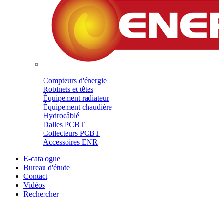
Compteurs d'énergie
Robinets et têtes
Équipement radiateur
Équipement chaudière
Hydrocâblé
Dalles PCBT
Collecteurs PCBT
Accessoires ENR
E-catalogue
Bureau d'étude
Contact
Vidéos
Rechercher