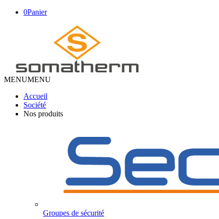
0
Panier
MENU
MENU
Accueil
Société
Nos produits
Groupes de sécurité