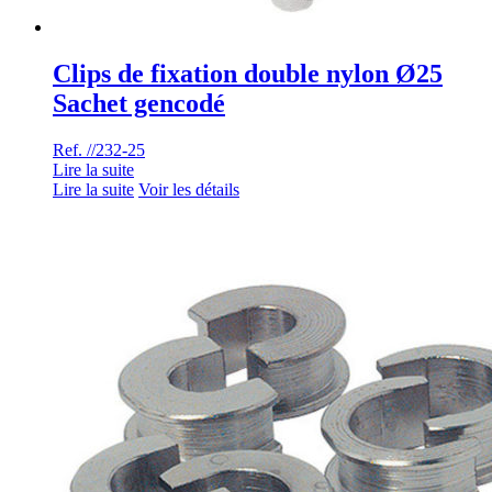
Clips de fixation double nylon Ø25
Sachet gencodé
Ref. //232-25
Lire la suite
Lire la suite
Voir les détails