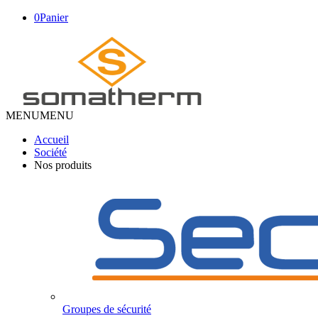
0
Panier
MENU
MENU
Accueil
Société
Nos produits
Groupes de sécurité