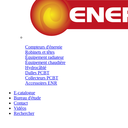
Compteurs d'énergie
Robinets et têtes
Équipement radiateur
Équipement chaudière
Hydrocâblé
Dalles PCBT
Collecteurs PCBT
Accessoires ENR
E-catalogue
Bureau d'étude
Contact
Vidéos
Rechercher