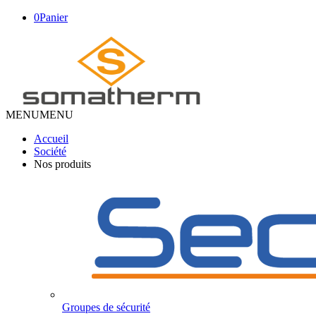
0
Panier
MENU
MENU
Accueil
Société
Nos produits
Groupes de sécurité