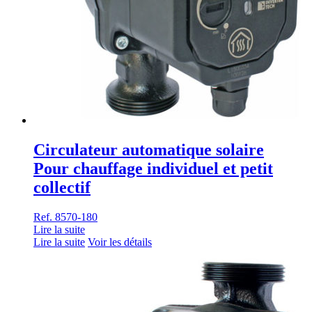
Circulateur automatique solaire
Pour chauffage individuel et petit
collectif
Ref. 8570-180
Lire la suite
Lire la suite
Voir les détails