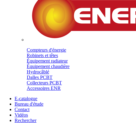
Compteurs d'énergie
Robinets et têtes
Équipement radiateur
Équipement chaudière
Hydrocâblé
Dalles PCBT
Collecteurs PCBT
Accessoires ENR
E-catalogue
Bureau d'étude
Contact
Vidéos
Rechercher