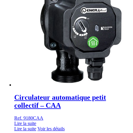
Circulateur automatique petit
collectif – CAA
Ref. 9180CAA
Lire la suite
Lire la suite
Voir les détails