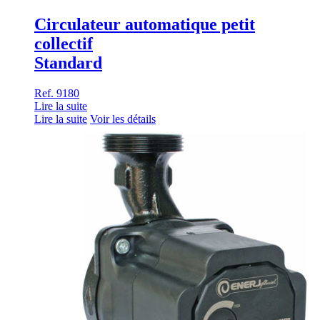
Circulateur automatique petit
collectif
Standard
Ref. 9180
Lire la suite
Lire la suite
Voir les détails