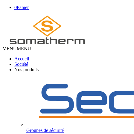
0
Panier
MENU
MENU
Accueil
Société
Nos produits
Groupes de sécurité