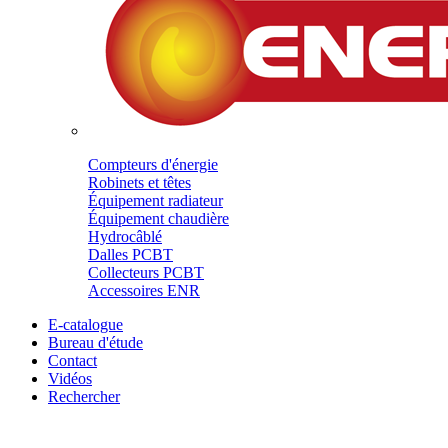
Compteurs d'énergie
Robinets et têtes
Équipement radiateur
Équipement chaudière
Hydrocâblé
Dalles PCBT
Collecteurs PCBT
Accessoires ENR
E-catalogue
Bureau d'étude
Contact
Vidéos
Rechercher