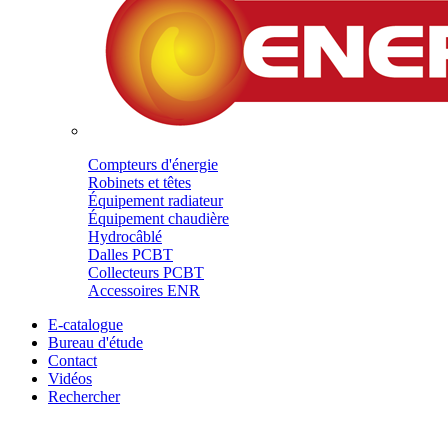
Compteurs d'énergie
Robinets et têtes
Équipement radiateur
Équipement chaudière
Hydrocâblé
Dalles PCBT
Collecteurs PCBT
Accessoires ENR
E-catalogue
Bureau d'étude
Contact
Vidéos
Rechercher