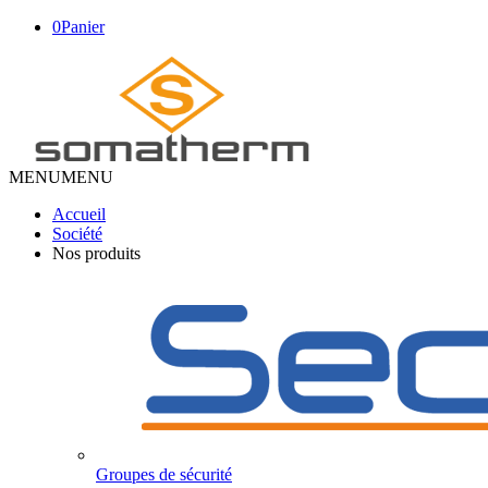
0
Panier
MENU
MENU
Accueil
Société
Nos produits
Groupes de sécurité