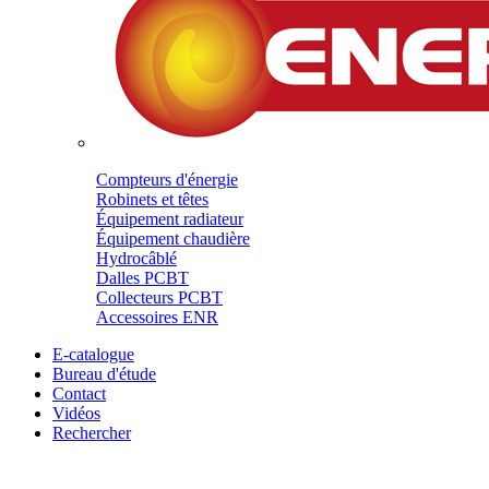
Compteurs d'énergie
Robinets et têtes
Équipement radiateur
Équipement chaudière
Hydrocâblé
Dalles PCBT
Collecteurs PCBT
Accessoires ENR
E-catalogue
Bureau d'étude
Contact
Vidéos
Rechercher