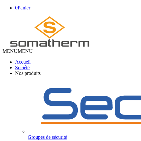
0
Panier
MENU
MENU
Accueil
Société
Nos produits
Groupes de sécurité