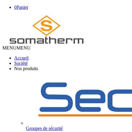
0
Panier
MENU
MENU
Accueil
Société
Nos produits
Groupes de sécurité