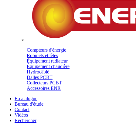
Compteurs d'énergie
Robinets et têtes
Équipement radiateur
Équipement chaudière
Hydrocâblé
Dalles PCBT
Collecteurs PCBT
Accessoires ENR
E-catalogue
Bureau d'étude
Contact
Vidéos
Rechercher