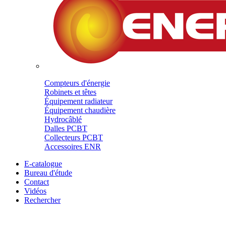
Compteurs d'énergie
Robinets et têtes
Équipement radiateur
Équipement chaudière
Hydrocâblé
Dalles PCBT
Collecteurs PCBT
Accessoires ENR
E-catalogue
Bureau d'étude
Contact
Vidéos
Rechercher