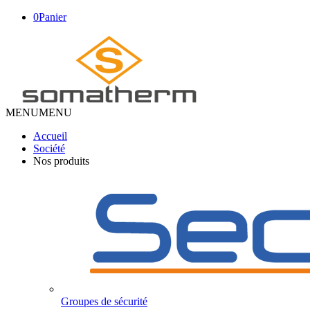
0
Panier
MENU
MENU
Accueil
Société
Nos produits
Groupes de sécurité