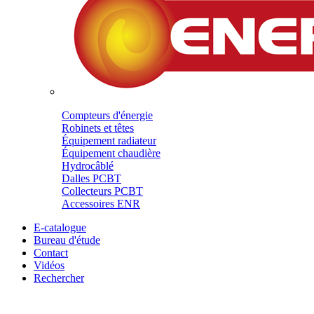
Compteurs d'énergie
Robinets et têtes
Équipement radiateur
Équipement chaudière
Hydrocâblé
Dalles PCBT
Collecteurs PCBT
Accessoires ENR
E-catalogue
Bureau d'étude
Contact
Vidéos
Rechercher