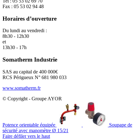
Tel : 05 53 02 69 70
Fax : 05 53 02 94 48
Horaires d’ouverture
Du lundi au vendredi :
8h30 - 12h30
et
13h30 - 17h
Somatherm Industrie
SAS au capital de 400 000€
RCS Périgueux N° 681 980 033
www.somatherm.fr
© Copyright - Groupe AYOR
Potence orientable équipée
Soupape de
sécurité avec manomètre Ø 15/21
Faire défiler vers le haut