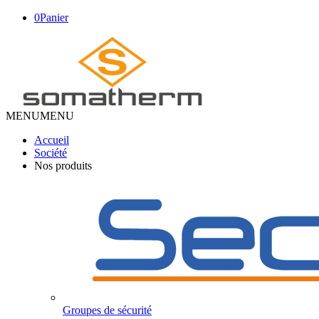
0
Panier
MENU
MENU
Accueil
Société
Nos produits
Groupes de sécurité