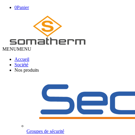
0
Panier
MENU
MENU
Accueil
Société
Nos produits
Groupes de sécurité