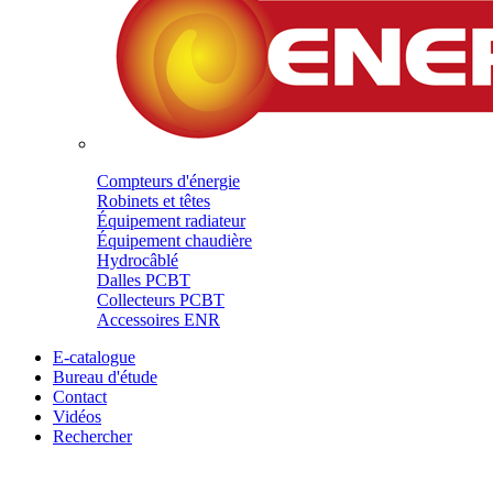
Compteurs d'énergie
Robinets et têtes
Équipement radiateur
Équipement chaudière
Hydrocâblé
Dalles PCBT
Collecteurs PCBT
Accessoires ENR
E-catalogue
Bureau d'étude
Contact
Vidéos
Rechercher