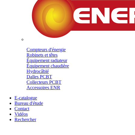
Compteurs d'énergie
Robinets et têtes
Équipement radiateur
Équipement chaudière
Hydrocâblé
Dalles PCBT
Collecteurs PCBT
Accessoires ENR
E-catalogue
Bureau d'étude
Contact
Vidéos
Rechercher