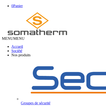
0
Panier
MENU
MENU
Accueil
Société
Nos produits
Groupes de sécurité