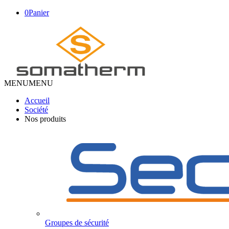
0
Panier
MENU
MENU
Accueil
Société
Nos produits
Groupes de sécurité