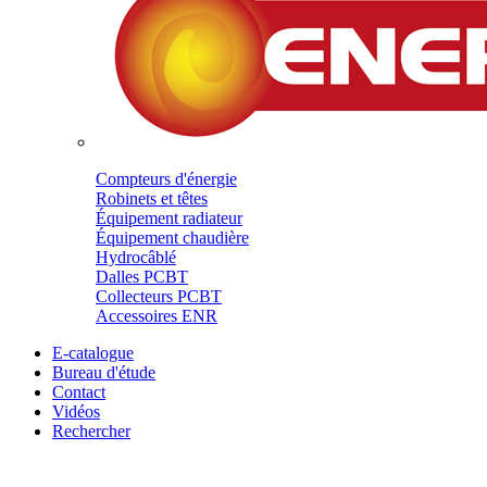
Compteurs d'énergie
Robinets et têtes
Équipement radiateur
Équipement chaudière
Hydrocâblé
Dalles PCBT
Collecteurs PCBT
Accessoires ENR
E-catalogue
Bureau d'étude
Contact
Vidéos
Rechercher