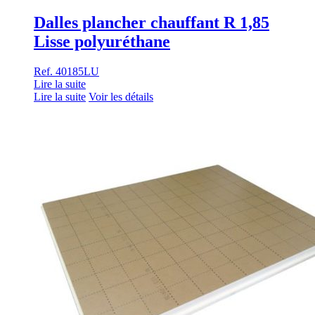
Dalles plancher chauffant R 1,85
Lisse polyuréthane
Ref. 40185LU
Lire la suite
Lire la suite
Voir les détails