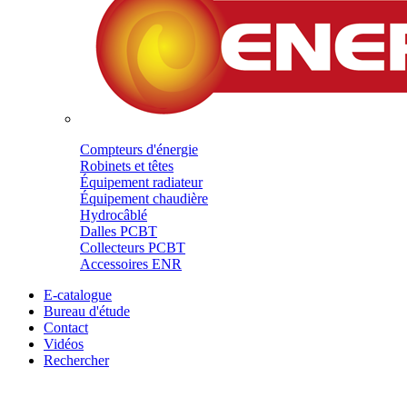
Compteurs d'énergie
Robinets et têtes
Équipement radiateur
Équipement chaudière
Hydrocâblé
Dalles PCBT
Collecteurs PCBT
Accessoires ENR
E-catalogue
Bureau d'étude
Contact
Vidéos
Rechercher