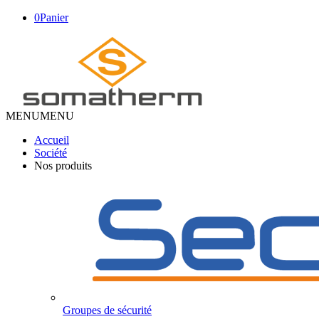
0
Panier
MENU
MENU
Accueil
Société
Nos produits
Groupes de sécurité