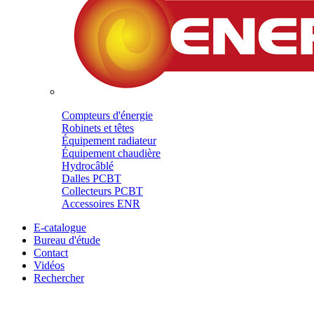
Compteurs d'énergie
Robinets et têtes
Équipement radiateur
Équipement chaudière
Hydrocâblé
Dalles PCBT
Collecteurs PCBT
Accessoires ENR
E-catalogue
Bureau d'étude
Contact
Vidéos
Rechercher