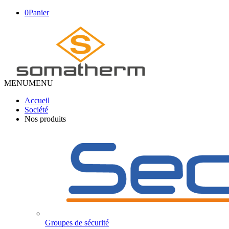
0
Panier
MENU
MENU
Accueil
Société
Nos produits
Groupes de sécurité