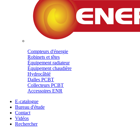
Compteurs d'énergie
Robinets et têtes
Équipement radiateur
Équipement chaudière
Hydrocâblé
Dalles PCBT
Collecteurs PCBT
Accessoires ENR
E-catalogue
Bureau d'étude
Contact
Vidéos
Rechercher