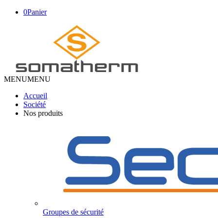
0
Panier
MENU
MENU
Accueil
Société
Nos produits
Groupes de sécurité