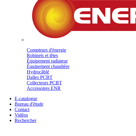
Compteurs d'énergie
Robinets et têtes
Équipement radiateur
Équipement chaudière
Hydrocâblé
Dalles PCBT
Collecteurs PCBT
Accessoires ENR
E-catalogue
Bureau d'étude
Contact
Vidéos
Rechercher