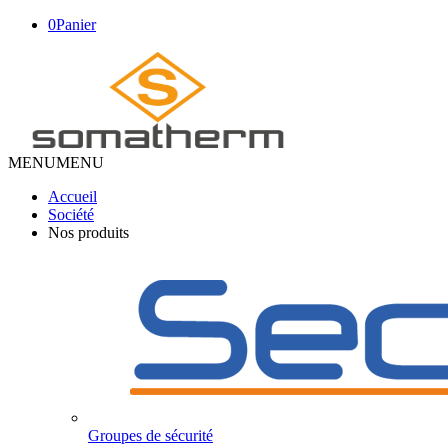
0
Panier
MENU
MENU
Accueil
Société
Nos produits
Groupes de sécurité