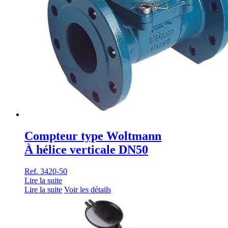
Compteur type Woltmann
À hélice verticale DN50
Ref. 3420-50
Lire la suite
Lire la suite
Voir les détails