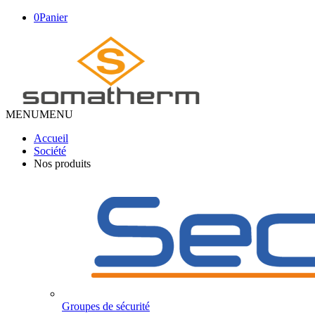
0
Panier
MENU
MENU
Accueil
Société
Nos produits
Groupes de sécurité