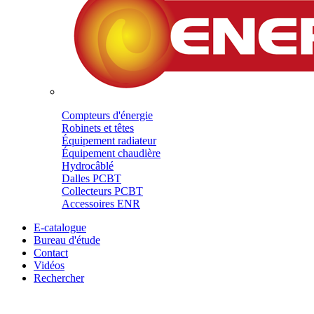
Compteurs d'énergie
Robinets et têtes
Équipement radiateur
Équipement chaudière
Hydrocâblé
Dalles PCBT
Collecteurs PCBT
Accessoires ENR
E-catalogue
Bureau d'étude
Contact
Vidéos
Rechercher