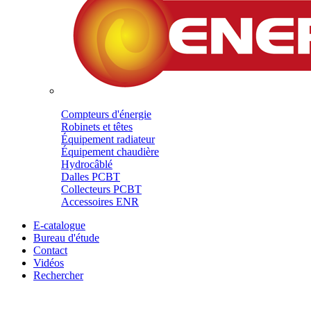
Compteurs d'énergie
Robinets et têtes
Équipement radiateur
Équipement chaudière
Hydrocâblé
Dalles PCBT
Collecteurs PCBT
Accessoires ENR
E-catalogue
Bureau d'étude
Contact
Vidéos
Rechercher