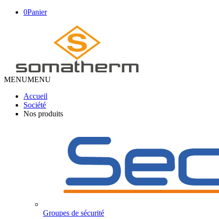
0
Panier
MENU
MENU
Accueil
Société
Nos produits
Groupes de sécurité