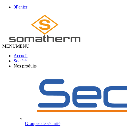
0
Panier
MENU
MENU
Accueil
Société
Nos produits
Groupes de sécurité