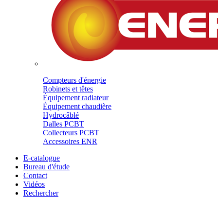
Compteurs d'énergie
Robinets et têtes
Équipement radiateur
Équipement chaudière
Hydrocâblé
Dalles PCBT
Collecteurs PCBT
Accessoires ENR
E-catalogue
Bureau d'étude
Contact
Vidéos
Rechercher