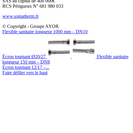
SAS au capital de 400 000€
RCS Périgueux N° 681 980 033
www.somatherm.fr
© Copyright - Groupe AYOR
Flexible sanitaire longueur 1000 mm – DN10
Écrou tournant Ø20/27
Flexible sanitaire
longueur 150 mm – DN8
Écrou tournant 12/17 –...
Faire défiler vers le haut