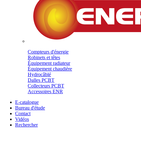
Compteurs d'énergie
Robinets et têtes
Équipement radiateur
Équipement chaudière
Hydrocâblé
Dalles PCBT
Collecteurs PCBT
Accessoires ENR
E-catalogue
Bureau d'étude
Contact
Vidéos
Rechercher