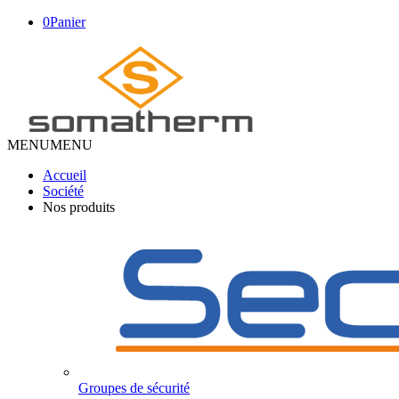
0
Panier
MENU
MENU
Accueil
Société
Nos produits
Groupes de sécurité