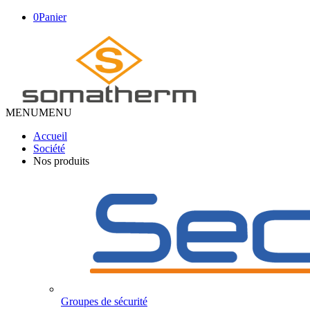
0
Panier
MENU
MENU
Accueil
Société
Nos produits
Groupes de sécurité