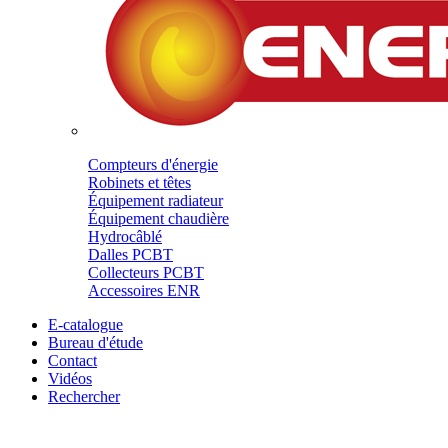
Compteurs d'énergie
Robinets et têtes
Équipement radiateur
Équipement chaudière
Hydrocâblé
Dalles PCBT
Collecteurs PCBT
Accessoires ENR
E-catalogue
Bureau d'étude
Contact
Vidéos
Rechercher