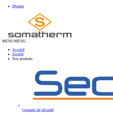
0
Panier
MENU
MENU
Accueil
Société
Nos produits
Groupes de sécurité