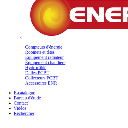
Compteurs d'énergie
Robinets et têtes
Équipement radiateur
Équipement chaudière
Hydrocâblé
Dalles PCBT
Collecteurs PCBT
Accessoires ENR
E-catalogue
Bureau d'étude
Contact
Vidéos
Rechercher