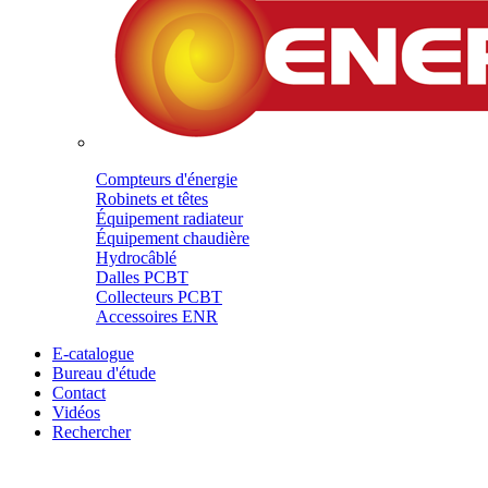
Compteurs d'énergie
Robinets et têtes
Équipement radiateur
Équipement chaudière
Hydrocâblé
Dalles PCBT
Collecteurs PCBT
Accessoires ENR
E-catalogue
Bureau d'étude
Contact
Vidéos
Rechercher