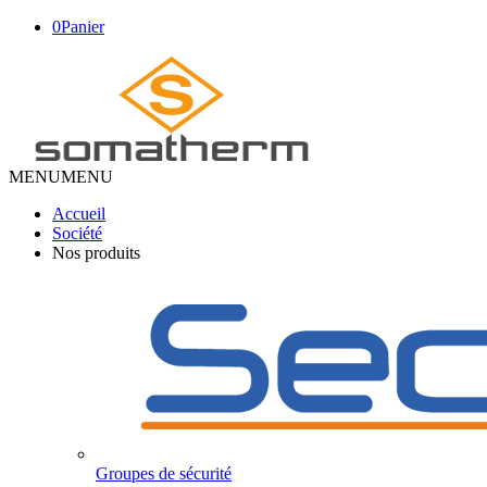
0
Panier
MENU
MENU
Accueil
Société
Nos produits
Groupes de sécurité