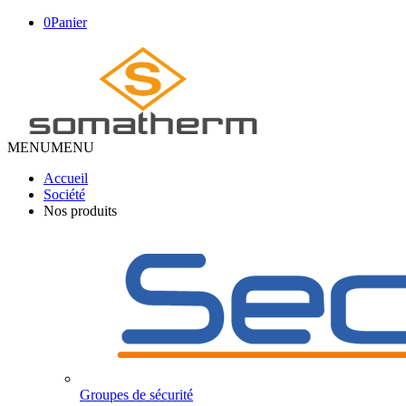
0
Panier
MENU
MENU
Accueil
Société
Nos produits
Groupes de sécurité