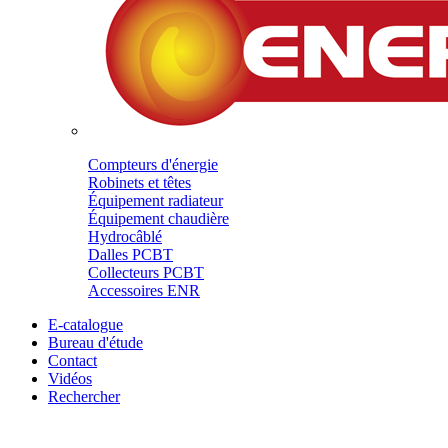
Compteurs d'énergie
Robinets et têtes
Équipement radiateur
Équipement chaudière
Hydrocâblé
Dalles PCBT
Collecteurs PCBT
Accessoires ENR
E-catalogue
Bureau d'étude
Contact
Vidéos
Rechercher