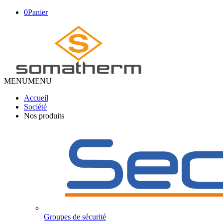
0
Panier
MENU
MENU
Accueil
Société
Nos produits
Groupes de sécurité