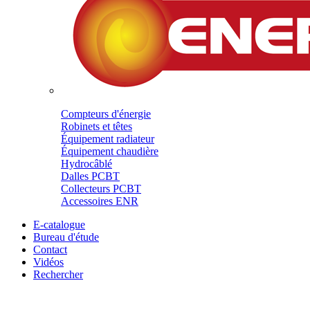
Compteurs d'énergie
Robinets et têtes
Équipement radiateur
Équipement chaudière
Hydrocâblé
Dalles PCBT
Collecteurs PCBT
Accessoires ENR
E-catalogue
Bureau d'étude
Contact
Vidéos
Rechercher