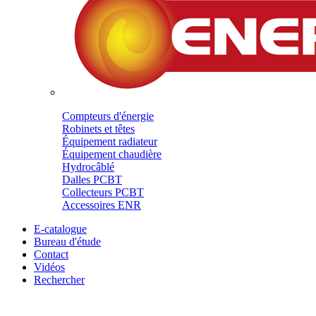
Compteurs d'énergie
Robinets et têtes
Équipement radiateur
Équipement chaudière
Hydrocâblé
Dalles PCBT
Collecteurs PCBT
Accessoires ENR
E-catalogue
Bureau d'étude
Contact
Vidéos
Rechercher