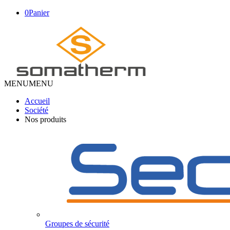
0
Panier
MENU
MENU
Accueil
Société
Nos produits
Groupes de sécurité