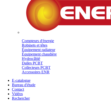
Compteurs d'énergie
Robinets et têtes
Équipement radiateur
Équipement chaudière
Hydrocâblé
Dalles PCBT
Collecteurs PCBT
Accessoires ENR
E-catalogue
Bureau d'étude
Contact
Vidéos
Rechercher