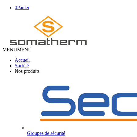
0
Panier
MENU
MENU
Accueil
Société
Nos produits
Groupes de sécurité