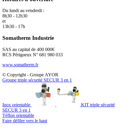
Du lundi au vendredi :
8h30 - 12h30
et
13h30 - 17h
Somatherm Industrie
SAS au capital de 400 000€
RCS Périgueux N° 681 980 033
www.somatherm.fr
© Copyright - Groupe AYOR
Groupe triple sécurité SECUR 3 en 1
Inox orientable
KIT triple sécurité
SECUR 3 en 1
Téflon orientable
Faire défiler vers le haut