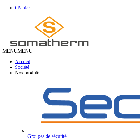
0
Panier
MENU
MENU
Accueil
Société
Nos produits
Groupes de sécurité