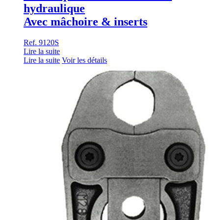
hydraulique
Avec mâchoire & inserts
Ref. 9120S
Lire la suite
Lire la suite
Voir les détails