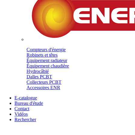
Compteurs d'énergie
Robinets et têtes
Équipement radiateur
Équipement chaudière
Hydrocâblé
Dalles PCBT
Collecteurs PCBT
Accessoires ENR
E-catalogue
Bureau d'étude
Contact
Vidéos
Rechercher