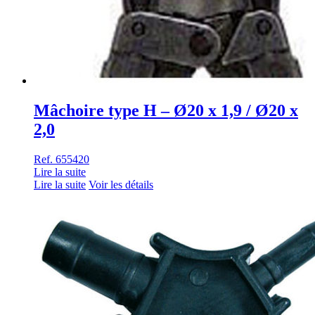
Mâchoire type H – Ø20 x 1,9 / Ø20 x
2,0
Ref. 655420
Lire la suite
Lire la suite
Voir les détails