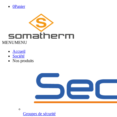
0
Panier
MENU
MENU
Accueil
Société
Nos produits
Groupes de sécurité