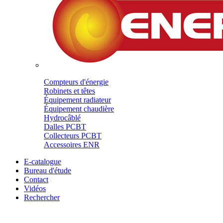
Compteurs d'énergie
Robinets et têtes
Équipement radiateur
Équipement chaudière
Hydrocâblé
Dalles PCBT
Collecteurs PCBT
Accessoires ENR
E-catalogue
Bureau d'étude
Contact
Vidéos
Rechercher