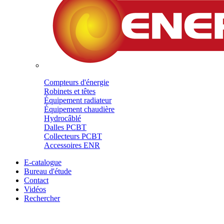
Compteurs d'énergie
Robinets et têtes
Équipement radiateur
Équipement chaudière
Hydrocâblé
Dalles PCBT
Collecteurs PCBT
Accessoires ENR
E-catalogue
Bureau d'étude
Contact
Vidéos
Rechercher