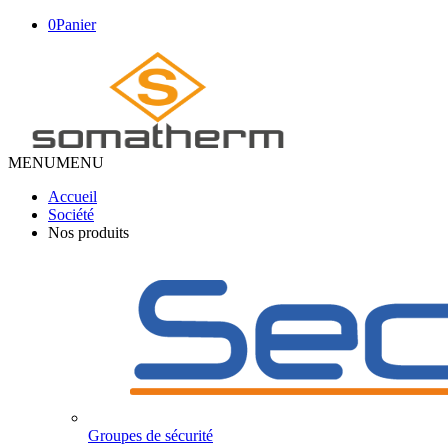
0
Panier
MENU
MENU
Accueil
Société
Nos produits
Groupes de sécurité