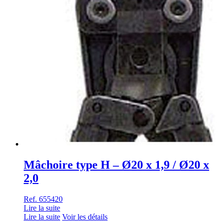
Mâchoire type H – Ø20 x 1,9 / Ø20 x
2,0
Ref. 655420
Lire la suite
Lire la suite
Voir les détails