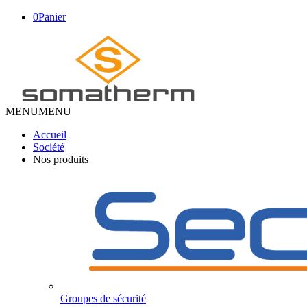
0
Panier
MENU
MENU
Accueil
Société
Nos produits
Groupes de sécurité