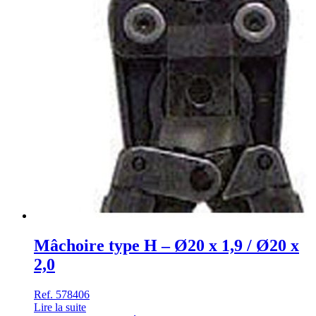
Mâchoire type H – Ø20 x 1,9 / Ø20 x
2,0
Ref. 578406
Lire la suite