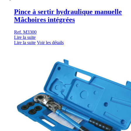
Pince à sertir hydraulique manuelle
Mâchoires intégrées
Ref. M3300
Lire la suite
Lire la suite
Voir les détails