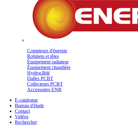
Compteurs d'énergie
Robinets et têtes
Équipement radiateur
Équipement chaudière
Hydrocâblé
Dalles PCBT
Collecteurs PCBT
Accessoires ENR
E-catalogue
Bureau d'étude
Contact
Vidéos
Rechercher