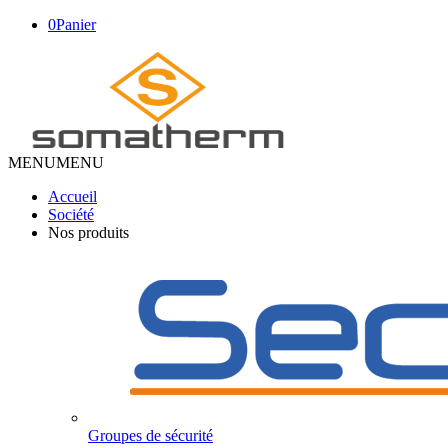
0
Panier
MENU
MENU
Accueil
Société
Nos produits
Groupes de sécurité