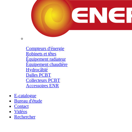
Compteurs d'énergie
Robinets et têtes
Équipement radiateur
Équipement chaudière
Hydrocâblé
Dalles PCBT
Collecteurs PCBT
Accessoires ENR
E-catalogue
Bureau d'étude
Contact
Vidéos
Rechercher