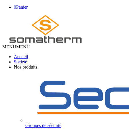
0
Panier
MENU
MENU
Accueil
Société
Nos produits
Groupes de sécurité