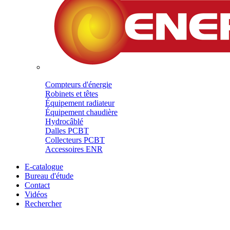
Compteurs d'énergie
Robinets et têtes
Équipement radiateur
Équipement chaudière
Hydrocâblé
Dalles PCBT
Collecteurs PCBT
Accessoires ENR
E-catalogue
Bureau d'étude
Contact
Vidéos
Rechercher