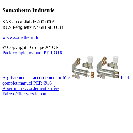
Somatherm Industrie
SAS au capital de 400 000€
RCS Périgueux N° 681 980 033
www.somatherm.fr
© Copyright - Groupe AYOR
Pack complet manuel PER Ø16
À glissement – raccordement arrière
Pack
complet manuel PER Ø16
À sertir – raccordement arrière
Faire défiler vers le haut