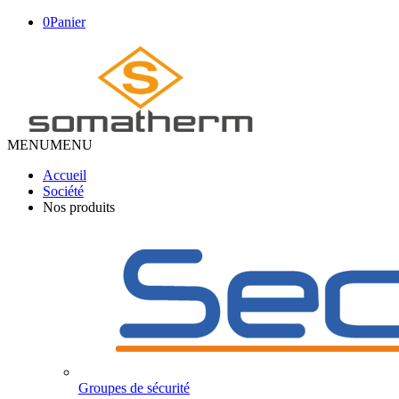
0
Panier
MENU
MENU
Accueil
Société
Nos produits
Groupes de sécurité