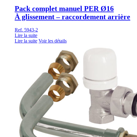
Pack complet manuel PER Ø16
À glissement – raccordement arrière
Ref. 5943-2
Lire la suite
Lire la suite
Voir les détails