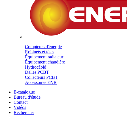
Compteurs d'énergie
Robinets et têtes
Équipement radiateur
Équipement chaudière
Hydrocâblé
Dalles PCBT
Collecteurs PCBT
Accessoires ENR
E-catalogue
Bureau d'étude
Contact
Vidéos
Rechercher