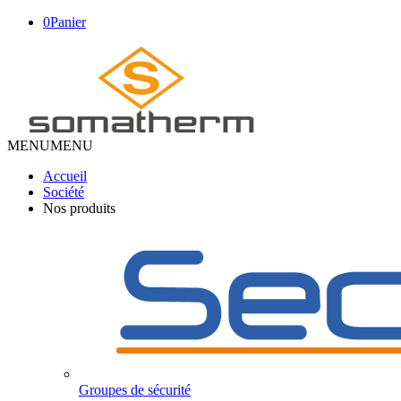
0
Panier
MENU
MENU
Accueil
Société
Nos produits
Groupes de sécurité