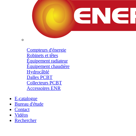
Compteurs d'énergie
Robinets et têtes
Équipement radiateur
Équipement chaudière
Hydrocâblé
Dalles PCBT
Collecteurs PCBT
Accessoires ENR
E-catalogue
Bureau d'étude
Contact
Vidéos
Rechercher