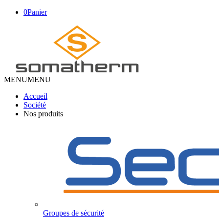
0
Panier
MENU
MENU
Accueil
Société
Nos produits
Groupes de sécurité