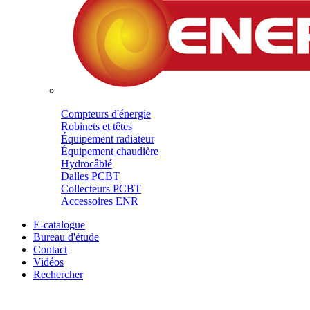
Compteurs d'énergie
Robinets et têtes
Équipement radiateur
Équipement chaudière
Hydrocâblé
Dalles PCBT
Collecteurs PCBT
Accessoires ENR
E-catalogue
Bureau d'étude
Contact
Vidéos
Rechercher