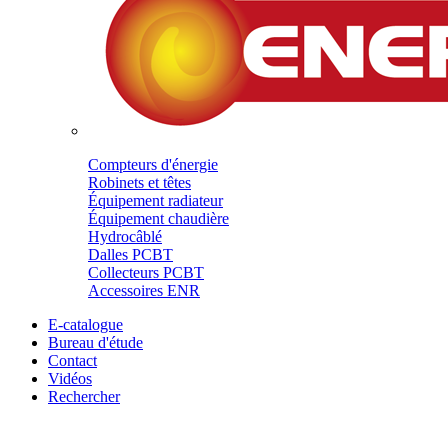
Compteurs d'énergie
Robinets et têtes
Équipement radiateur
Équipement chaudière
Hydrocâblé
Dalles PCBT
Collecteurs PCBT
Accessoires ENR
E-catalogue
Bureau d'étude
Contact
Vidéos
Rechercher