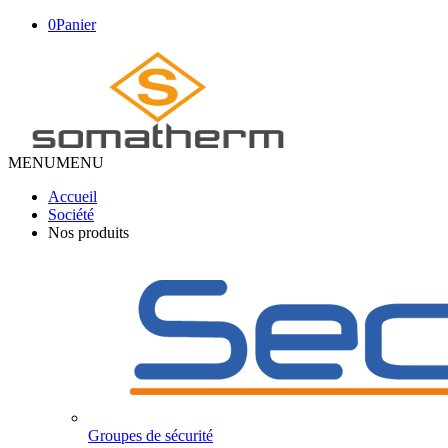
0
Panier
MENU
MENU
Accueil
Société
Nos produits
Groupes de sécurité